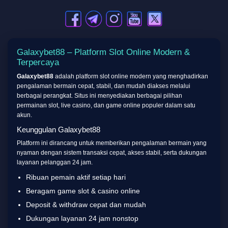
Galaxybet88 – Platform Slot Online Modern &
Terpercaya
Galaxybet88
adalah platform slot online modern yang menghadirkan
pengalaman bermain cepat, stabil, dan mudah diakses melalui
berbagai perangkat. Situs ini menyediakan berbagai pilihan
permainan slot, live casino, dan game online populer dalam satu
akun.
Keunggulan Galaxybet88
Platform ini dirancang untuk memberikan pengalaman bermain yang
nyaman dengan sistem transaksi cepat, akses stabil, serta dukungan
layanan pelanggan 24 jam.
Ribuan pemain aktif setiap hari
Beragam game slot & casino online
Deposit & withdraw cepat dan mudah
Dukungan layanan 24 jam nonstop