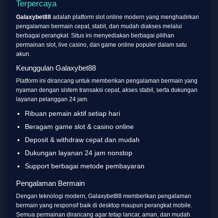
Terpercaya
Galaxybet88
adalah platform slot online modern yang menghadirkan
pengalaman bermain cepat, stabil, dan mudah diakses melalui
berbagai perangkat. Situs ini menyediakan berbagai pilihan
permainan slot, live casino, dan game online populer dalam satu
akun.
Keunggulan Galaxybet88
Platform ini dirancang untuk memberikan pengalaman bermain yang
nyaman dengan sistem transaksi cepat, akses stabil, serta dukungan
layanan pelanggan 24 jam.
Ribuan pemain aktif setiap hari
Beragam game slot & casino online
Deposit & withdraw cepat dan mudah
Dukungan layanan 24 jam nonstop
Support berbagai metode pembayaran
Pengalaman Bermain
Dengan teknologi modern, Galaxybet88 memberikan pengalaman
bermain yang responsif baik di desktop maupun perangkat mobile.
Semua permainan dirancang agar tetap lancar, aman, dan mudah